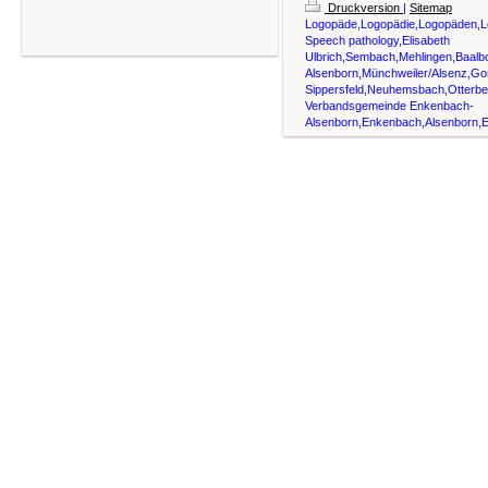
Druckversion
|
Sitemap
Logopäde,Logopädie,Logopäden,Lo
Speech pathology,Elisabeth
Ulbrich,Sembach,Mehlingen,Baalbo
Alsenborn,Münchweiler/Alsenz,Go
Sippersfeld,Neuhemsbach,Otterberg
Verbandsgemeinde Enkenbach-
Alsenborn,Enkenbach,Alsenborn,